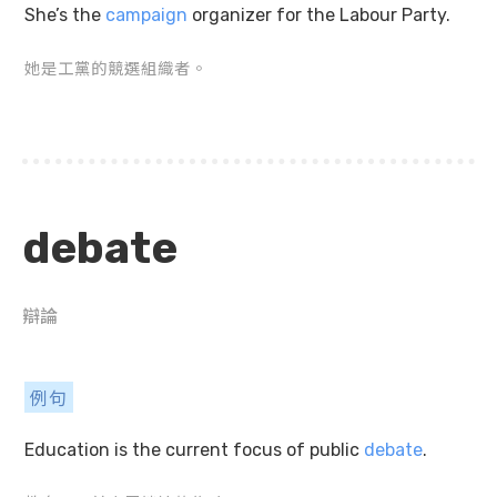
She’s the
campaign
organizer for the Labour Party.
她是工黨的競選組織者。
debate
辯論
例句
Education is the current focus of public
debate
.