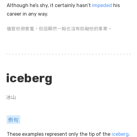
Although he’s shy, it certainly hasn’t
impeded
his
career in any way.
儘管他很害羞，但這顯然一點也沒有妨礙他的事業。
iceberg
冰山
例句
These examples represent only the tip of the
iceberg
.