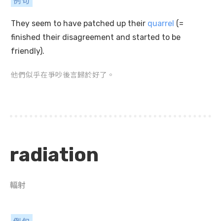
They seem to have patched up their
quarrel
(=
finished their disagreement and started to be
friendly).
他們似乎在爭吵後言歸於好了。
radiation
輻射