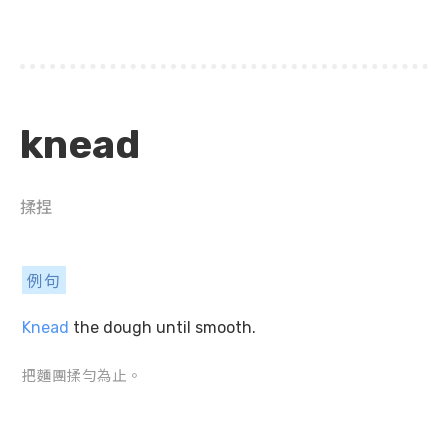
knead
揉捏
例句
Knead
the dough until smooth.
把麵團揉勻為止。