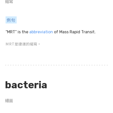
縮寫
例句
“MRT” is the
abbreviation
of Mass Rapid Transit.
MRT是捷運的縮寫。
bacteria
細菌