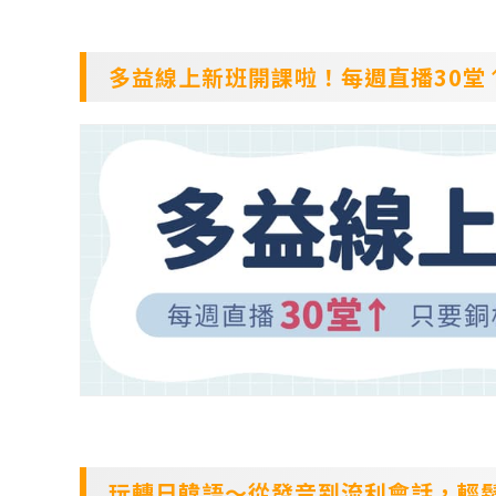
多益線上新班開課啦！每週直播30堂↑
玩轉日韓語～從發音到流利會話，輕