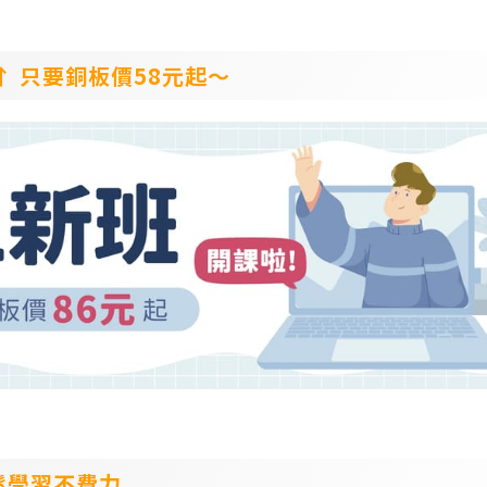
 只要銅板價58元起～
鬆學習不費力