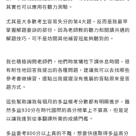
其實也可以應用在聽力測驗。
尤其是大多數考生容易失分的第4大題，反而是我最早
掌握解題要訣的部份，因為老師教的聽力和閱讀共通的
解題技巧，可不是坊間其他補習班能夠聽到的。
我也積極詢問老師們，他們時常犧牲下課休息時間，很
有耐性地回答我提出的各種問題，建議我可以去找哪些
參考書做練習，還點出我遲遲沒有進展的盲點原來是答
題方式。
這些幫助讓我每個月的
多益模考
分數都有明顯進步，雖
然多益930分在時代國際的高分榜單上不算高，但是足
以讓我達到從事翻譯所需的成績門檻。
多益要考800分以上真的不難，想要快速取得多益高分