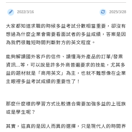
2022/3/16
2025/3/28
發布時間：
更新時間：
大家都知道求職的時候
多益考試分數
相當重要，卻沒有
想過為什麼企業會需要看面試者的多益成績，答案是因
為我們很難短時間判斷對方的英文程度。
能夠解讀國外客戶的信件、讀懂海外產品的訂單/發票
資訊...等，可以說是許多外商普遍要求的技能，尤其多
益的題材就是「商用英文」為主，也就不難想像在企業
主眼裡多益考試成績的重要性了！
那麼什麼樣的學習方式比較適合需要加強多益的上班族
或是學生呢？
其實，這真的是因人而異的選擇，只是現代人的時間界