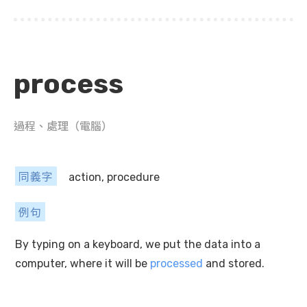
process
過程、處理（電腦）
同義字
action, procedure
例句
By typing on a keyboard, we put the data into a
computer, where it will be
processed
and stored.