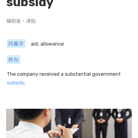
subsidy
補助金、津貼
同義字
aid, allowance
例句
The company received a substantial government
subsidy
.