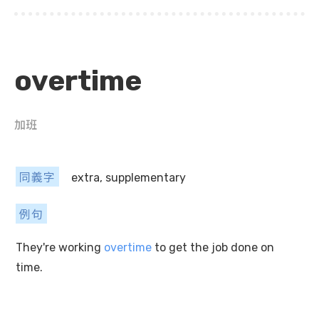
overtime
加班
同義字
extra, supplementary
例句
They're working
overtime
to get the job done on
time.