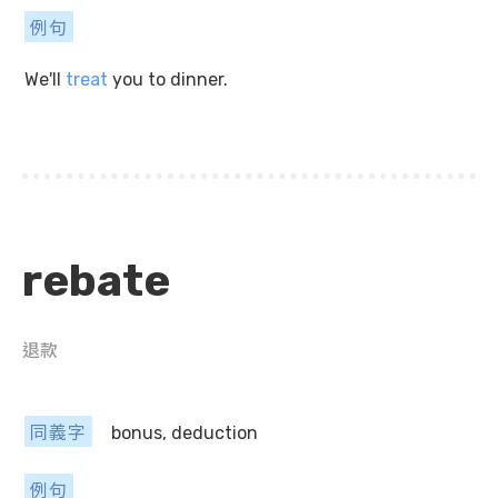
例句
We'll
treat
you to dinner.
rebate
退款
同義字
bonus, deduction
例句