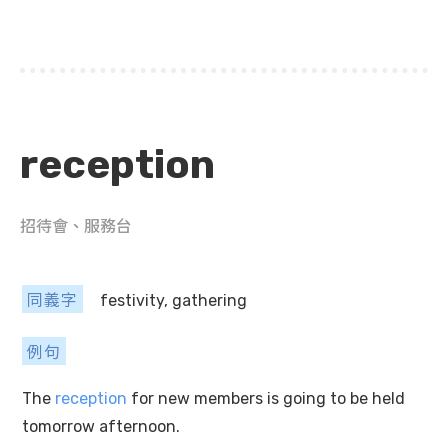
reception
招待會、服務台
同義字
festivity, gathering
例句
The
reception
for new members is going to be held
tomorrow afternoon.