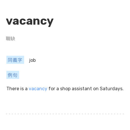
vacancy
職缺
同義字
job
例句
There is a
vacancy
for a shop assistant on Saturdays.