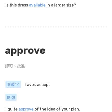
Is this dress
available
in a larger size?
approve
認可、批准
同義字
favor, accept
例句
I quite
approve
of the idea of your plan.