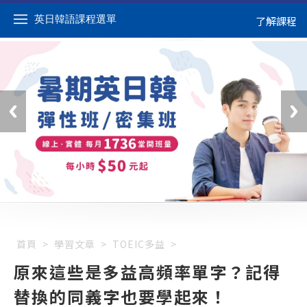
英日韓語課程選單
了解課程
首頁
>
學習文章
>
TOEIC多益
>
原來這些是多益高頻率單字？記得
替換的同義字也要學起來！