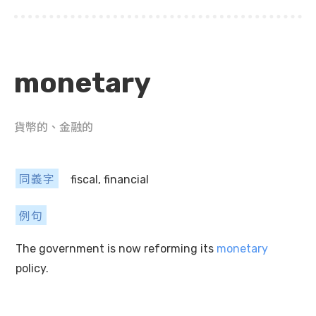
monetary
貨幣的、金融的
同義字
fiscal, financial
例句
The government is now reforming its
monetary
policy.