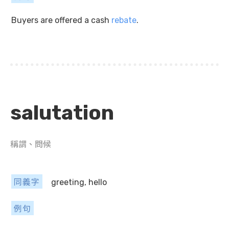
Buyers are offered a cash
rebate
.
salutation
稱謂、問候
同義字
greeting, hello
例句