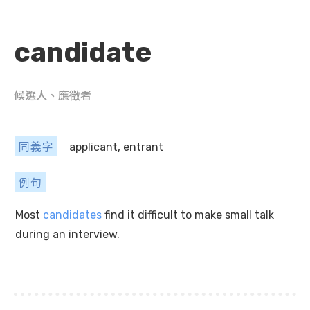
candidate
候選人、應徵者
同義字
applicant, entrant
例句
Most
candidates
find it difficult to make small talk
during an interview.