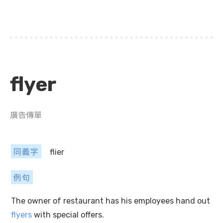
flyer
廣告傳單
同義字
flier
例句
The owner of restaurant has his employees hand out
flyers
with special offers.